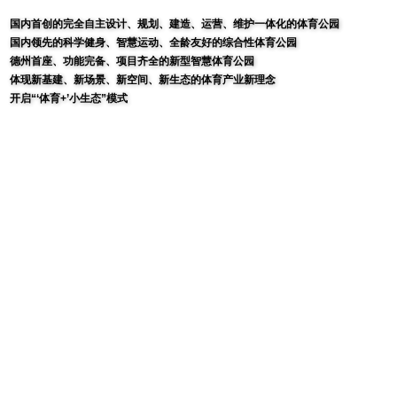
国内首创的完全自主设计、规划、建造、运营、维护一体化的体育公园
国内领先的科学健身、智慧运动、全龄友好的综合性体育公园
德州首座、功能完备、项目齐全的新型智慧体育公园
体现新基建、新场景、新空间、新生态的体育产业新理念
开启
“‘
体育
+’
小生态
”
模式