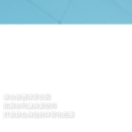
泰山智慧体育公园
拓展全民健身新空间
打造群众身边的体育生态圈